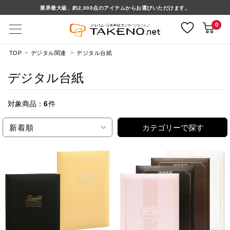
業界最大級、約2,000点のアイテムからお選びいただけます。
0
TOP
デジタル関連
デジタル台紙
デジタル台紙
対象商品：
6
件
新着順
カテゴリーで探す