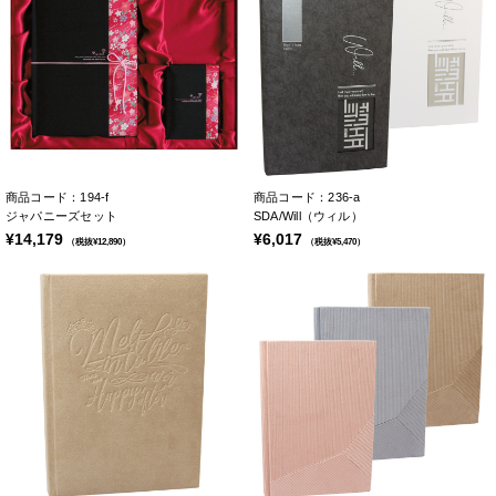
商品コード：194-f
商品コード：236-a
ジャパニーズセット
SDA/Will（ウィル）
¥14,179
¥6,017
（税抜¥12,890）
（税抜¥5,470）