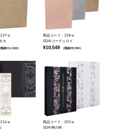
37-a
商品コード：238-a
 モカ
SDA/コーデュロイ
¥10,549
税抜¥11,520）
（税抜¥9,590）
14-a
商品コード：203-a
ル
SDA/華の時