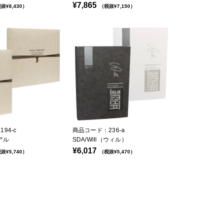
¥7,865
抜¥8,430）
（税抜¥7,150）
94-c
商品コード：236-a
アル
SDA/Will（ウィル）
¥6,017
抜¥5,740）
（税抜¥5,470）