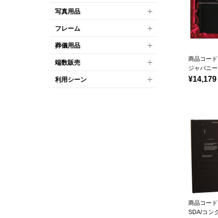
写真用品
フレーム
葬儀用品
商品コード：
端数販売
ジャパニー
¥14,179
利用シーン
商品コード：
SDA/コン