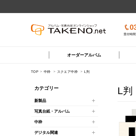
0
受付時間 
オーダーアルバム
TOP
中枠
スクエア中枠
L判
L判
カテゴリー
新製品
写真台紙・アルバム
中枠
デジタル関連