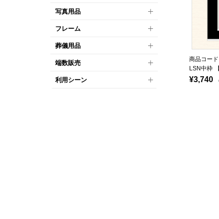
写真用品
フレーム
葬儀用品
商品コード：
端数販売
LSN中枠 
¥3,740
利用シーン
（