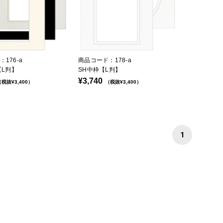
176-a
商品コード：178-a
【L判】
SH中枠【L判】
¥3,740
税抜¥3,400）
（税抜¥3,400）
1