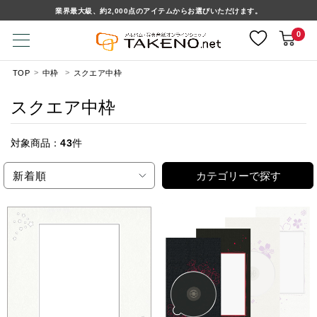
業界最大級、約2,000点のアイテムからお選びいただけます。
0
TOP
中枠
スクエア中枠
スクエア中枠
対象商品：
43
件
新着順
カテゴリーで探す