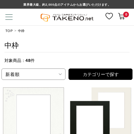
業界最大級、約2,000点のアイテムからお選びいただけます。
0
TOP
中枠
中枠
対象商品：
48
件
新着順
カテゴリーで探す