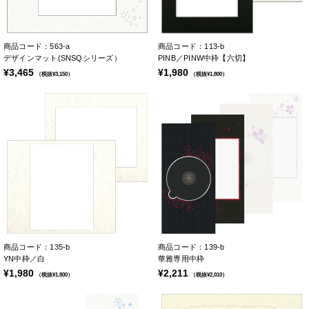
商品コード：563-a
商品コード：113-b
デザインマット(SNSQシリーズ）
PINB／PINW中枠【六切】
¥3,465
¥1,980
（税抜¥3,150）
（税抜¥1,800）
商品コード：135-b
商品コード：139-b
YN中枠／白
華雅専用中枠
¥1,980
¥2,211
（税抜¥1,800）
（税抜¥2,010）