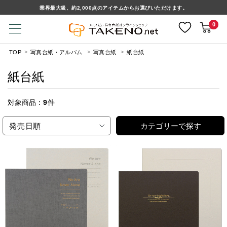
業界最大級、約2,000点のアイテムからお選びいただけます。
0
TOP
写真台紙・アルバム
写真台紙
紙台紙
紙台紙
対象商品：
9
件
発売日順
カテゴリーで探す