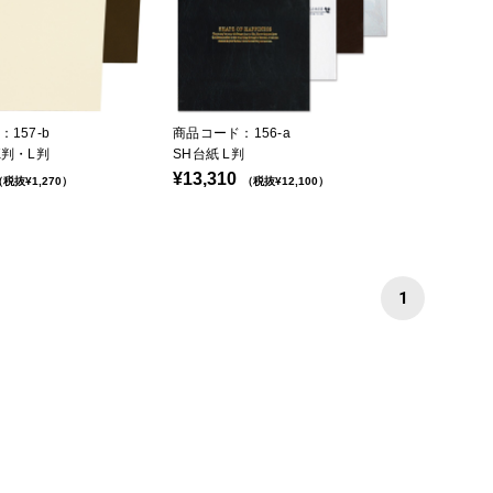
157-b
商品コード：156-a
K判・L判
SH台紙 L判
¥13,310
税抜¥1,270）
（税抜¥12,100）
1