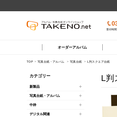
0
受付時間 
オーダーアルバム
TOP
写真台紙・アルバム
写真台紙
L判スクエア台紙
L判
カテゴリー
新製品
写真台紙・アルバム
中枠
デジタル関連