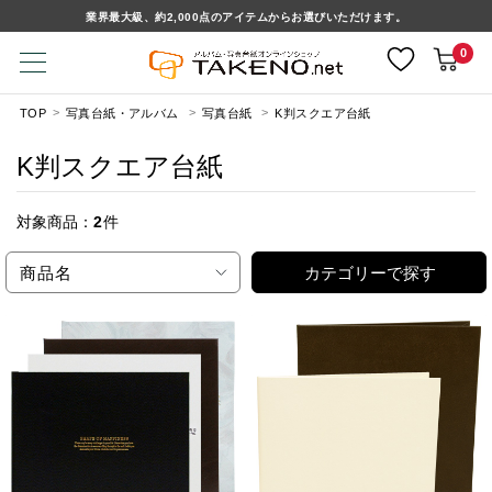
業界最大級、約2,000点のアイテムからお選びいただけます。
0
TOP
写真台紙・アルバム
写真台紙
K判スクエア台紙
K判スクエア台紙
対象商品：
2
件
商品名
カテゴリーで探す