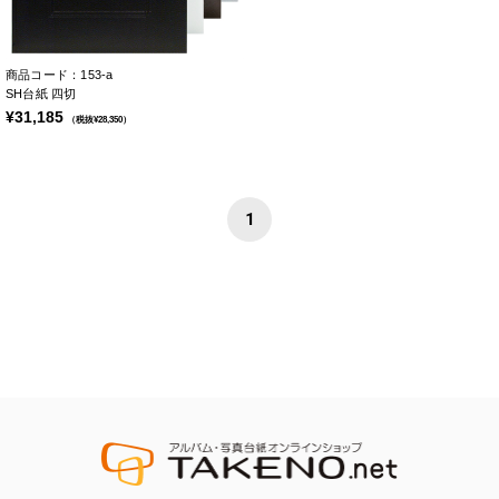
商品コード：153-a
SH台紙 四切
¥31,185
（税抜¥28,350）
1