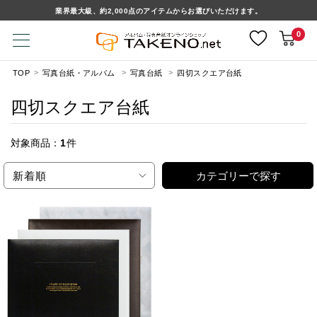
業界最大級、約2,000点のアイテムからお選びいただけます。
0
TOP
写真台紙・アルバム
写真台紙
四切スクエア台紙
四切スクエア台紙
対象商品：
1
件
新着順
カテゴリーで探す