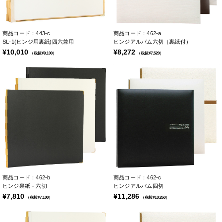
商品コード：443-c
商品コード：462-a
SL-1(ヒンジ用裏紙)四六兼用
ヒンジアルバム六切（裏紙付）
¥10,010
¥8,272
（税抜¥9,100）
（税抜¥7,520）
商品コード：462-b
商品コード：462-c
ヒンジ裏紙－六切
ヒンジアルバム四切
¥7,810
¥11,286
（税抜¥7,100）
（税抜¥10,260）