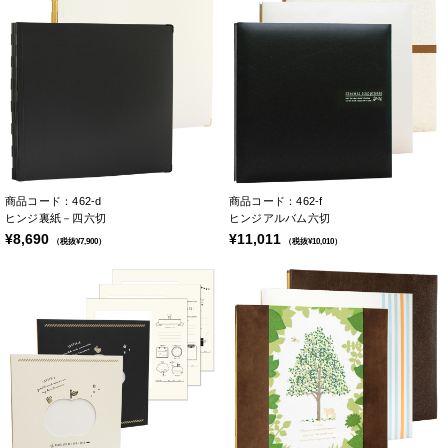
商品コード：462-d
商品コード：462-f
ヒンジ裏紙－四六切
ヒンジアルバム六切
¥8,690
¥11,011
（税抜¥7,900）
（税抜¥10,010）