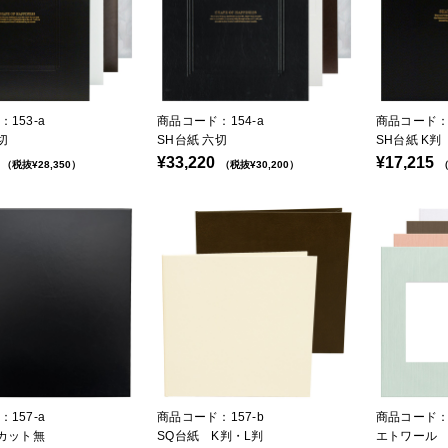
153-a
商品コード：154-a
商品コード：1
切
SH台紙 六切
SH台紙 K判
¥33,220
¥17,215
（税抜¥28,350）
（税抜¥30,200）
（
157-a
商品コード：157-b
商品コード：1
 カット無
SQ台紙 K判・L判
エトワール