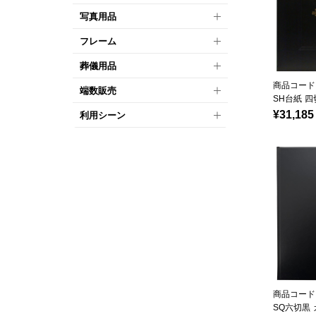
写真用品
フレーム
葬儀用品
商品コード：
端数販売
SH台紙 四
¥31,185
利用シーン
商品コード：
SQ六切黒