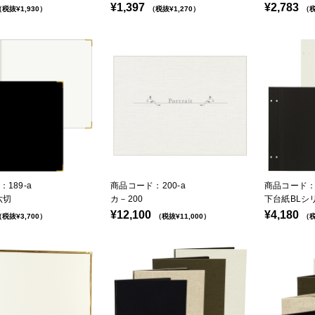
¥1,397
¥2,783
税抜¥1,930）
（税抜¥1,270）
（税
189-a
商品コード：200-a
商品コード：4
六切
カ－200
下台紙BLシ
¥12,100
¥4,180
税抜¥3,700）
（税抜¥11,000）
（税