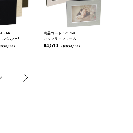
53-b
商品コード：454-a
ルバム／A5
バタフライフレーム
¥4,510
抜¥6,760）
（税抜¥4,100）
5