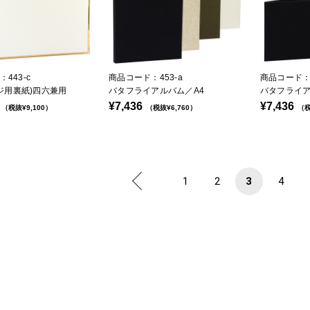
443-c
商品コード：453-a
商品コード：4
ンジ用裏紙)四六兼用
バタフライアルバム／A4
バタフライア
¥7,436
¥7,436
（税抜¥9,100）
（税抜¥6,760）
（税
1
2
3
4