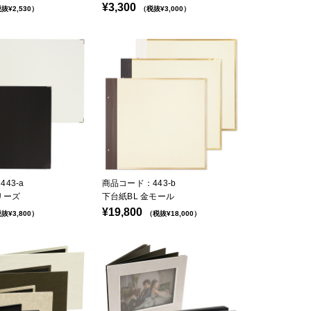
¥3,300
抜¥2,530）
（税抜¥3,000）
43-a
商品コード：443-b
リーズ
下台紙BL 金モール
¥19,800
抜¥3,800）
（税抜¥18,000）