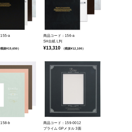
55-a
商品コード：156-a
SH台紙 L判
¥13,310
税抜¥15,650）
（税抜¥12,100）
58-b
商品コード：159-0012
プライム GPメタル 3面