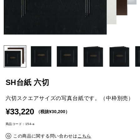
SH台紙 六切
六切スクエアサイズの写真台紙です。（中枠別売）
¥33,220
（税抜¥30,200）
商品コード：154-a
この商品に関する問い合わせは
こちら