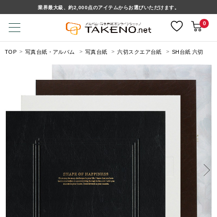
業界最大級、約2,000点のアイテムからお選びいただけます。
0
TOP
写真台紙・アルバム
写真台紙
六切スクエア台紙
SH台紙 六切