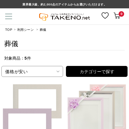
業界最大級、約2,000点のアイテムからお選びいただけます。
0
TOP
利用シーン
葬儀
葬儀
対象商品：
5
件
価格が安い
カテゴリーで探す