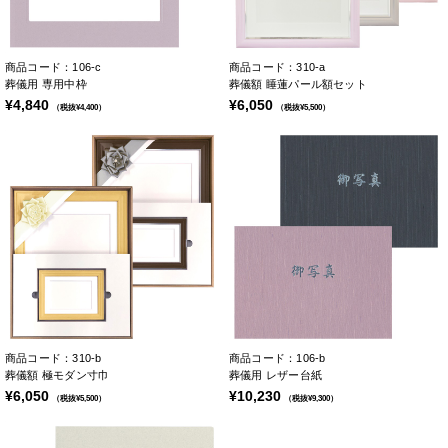
商品コード：106-c
商品コード：310-a
葬儀用 専用中枠
葬儀額 睡蓮パール額セット
¥4,840
¥6,050
（税抜¥4,400）
（税抜¥5,500）
商品コード：310-b
商品コード：106-b
葬儀額 極モダン寸巾
葬儀用 レザー台紙
¥6,050
¥10,230
（税抜¥5,500）
（税抜¥9,300）