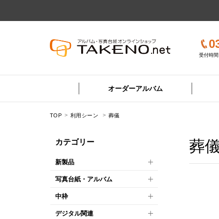
0
受付時間 
オーダーアルバム
TOP
利用シーン
葬儀
葬
カテゴリー
新製品
写真台紙・アルバム
中枠
デジタル関連