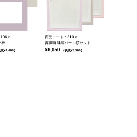
06-c
商品コード：310-a
中枠
葬儀額 睡蓮パール額セット
¥6,050
抜¥4,400）
（税抜¥5,500）