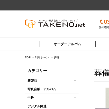
0
受付時間 
オーダーアルバム
TOP
利用シーン
葬儀
葬
カテゴリー
新製品
写真台紙・アルバム
中枠
デジタル関連