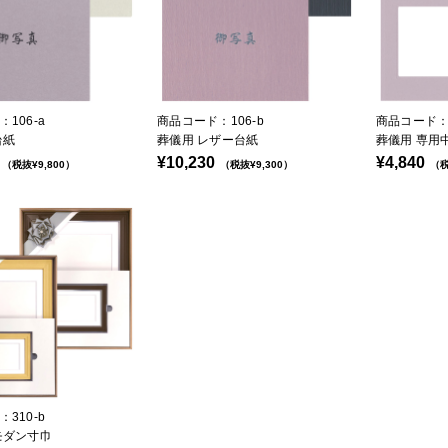
106-a
商品コード：106-b
商品コード：1
台紙
葬儀用 レザー台紙
葬儀用 専用
¥10,230
¥4,840
（税抜¥9,800）
（税抜¥9,300）
（税
310-b
モダン寸巾