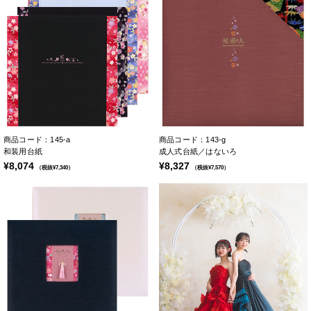
商品コード：145-a
商品コード：143-g
和装用台紙
成人式台紙／はないろ
¥8,074
¥8,327
（税抜¥7,340）
（税抜¥7,570）