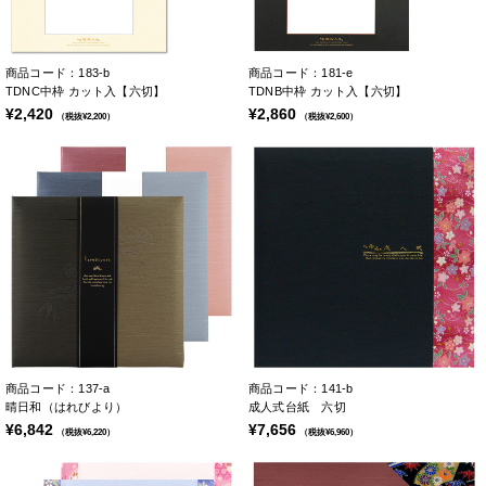
商品コード：183-b
商品コード：181-e
TDNC中枠 カット入【六切】
TDNB中枠 カット入【六切】
¥2,420
¥2,860
（税抜¥2,200）
（税抜¥2,600）
商品コード：137-a
商品コード：141-b
晴日和（はれびより）
成人式台紙 六切
¥6,842
¥7,656
（税抜¥6,220）
（税抜¥6,960）