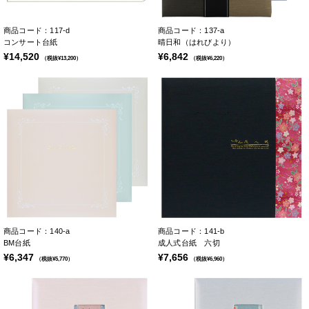
商品コード：117-d
商品コード：137-a
コンサート台紙
晴日和（はれびより）
¥14,520
¥6,842
（税抜¥13,200）
（税抜¥6,220）
商品コード：140-a
商品コード：141-b
BM台紙
成人式台紙 六切
¥6,347
¥7,656
（税抜¥5,770）
（税抜¥6,960）