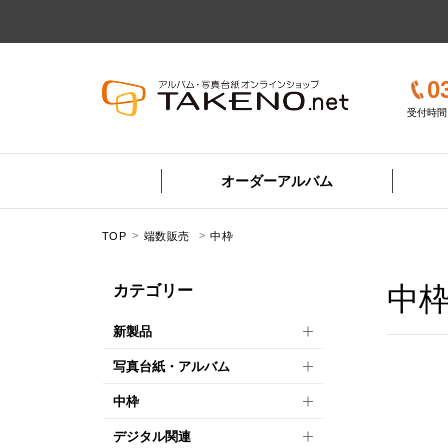
0
受付時間 
オーダーアルバム
TOP
端数販売
中枠
中
カテゴリー
新製品
写真台紙・アルバム
中枠
デジタル関連