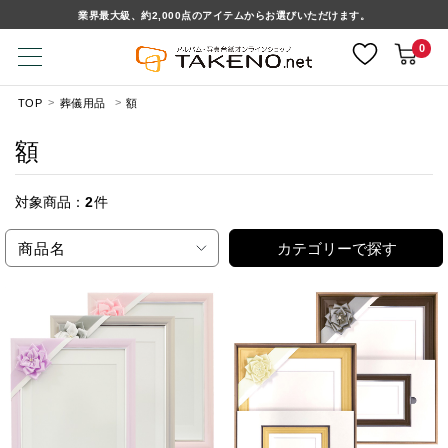
業界最大級、約2,000点のアイテムからお選びいただけます。
0
TOP
葬儀用品
額
額
対象商品：
2
件
商品名
カテゴリーで探す