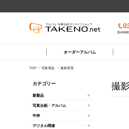
0
受付時間 
オーダーアルバム
TOP
写真用品
撮影背景
撮
カテゴリー
新製品
写真台紙・アルバム
中枠
デジタル関連