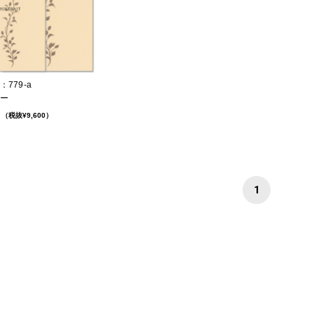
779-a
ー
（税抜¥9,600）
1