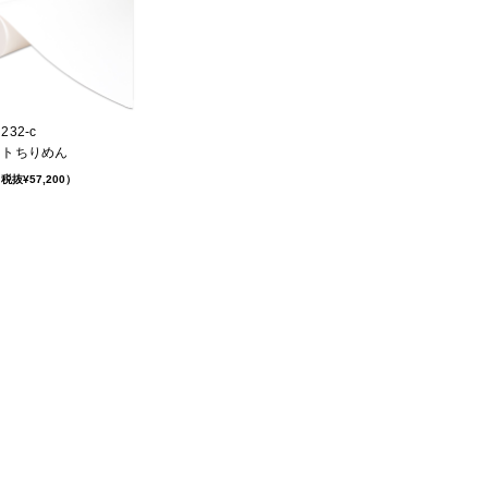
32-c
ットちりめん
税抜¥57,200）