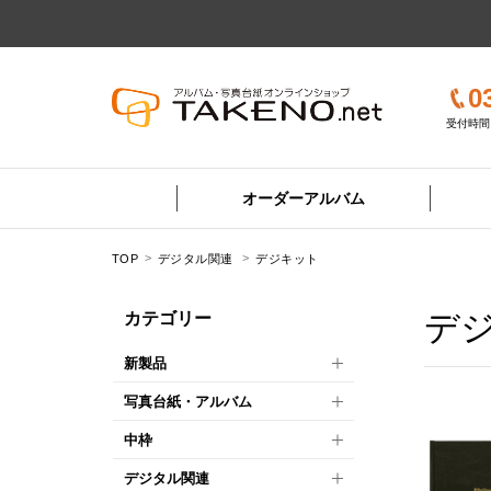
0
受付時間 
オーダーアルバム
TOP
デジタル関連
デジキット
デ
カテゴリー
新製品
写真台紙・アルバム
中枠
デジタル関連