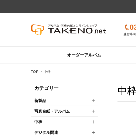
0
受付時間 
オーダーアルバム
TOP
中枠
中
カテゴリー
新製品
写真台紙・アルバム
中枠
デジタル関連