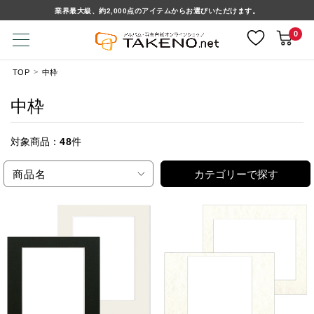
業界最大級、約2,000点のアイテムからお選びいただけます。
0
TOP
中枠
中枠
対象商品：
48
件
商品名
カテゴリーで探す