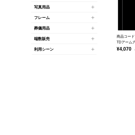
写真用品
フレーム
葬儀用品
商品コード：
端数販売
TDアーム
¥4,070
利用シーン
（