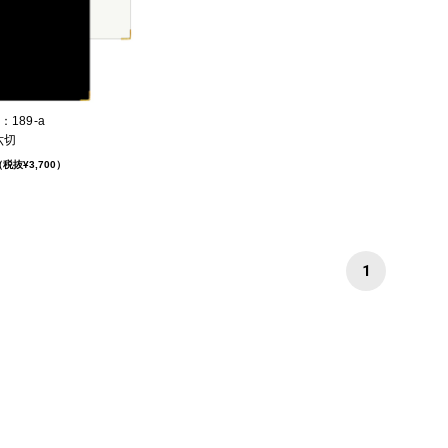
189-a
六切
税抜¥3,700）
1