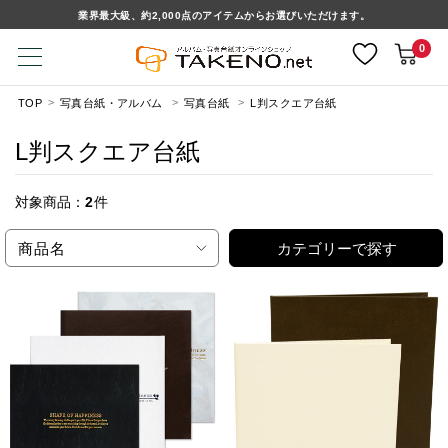
業界最大級、約2,000点のアイテムからお選びいただけます。
0
TOP
写真台紙・アルバム
写真台紙
L判スクエア台紙
L判スクエア台紙
対象商品：
2
件
商品名
カテゴリーで探す