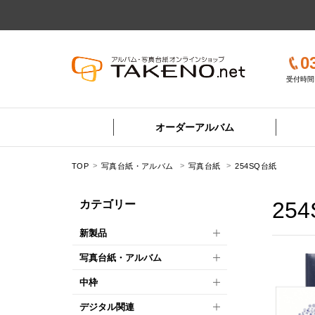
0
受付時間 
オーダーアルバム
TOP
写真台紙・アルバム
写真台紙
254SQ台紙
25
カテゴリー
新製品
写真台紙・アルバム
中枠
デジタル関連