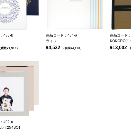
483-b
商品コード：484-a
商品コード：4
ライフ
KOKOROア
¥4,532
¥13,002
税抜¥1,900）
（税抜¥4,120）
（
492-a
ル【254SQ】