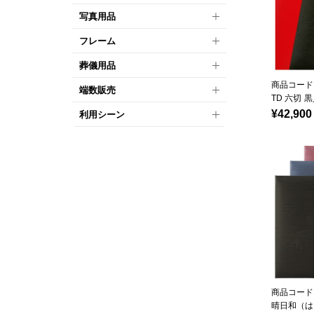
写真用品
フレーム
葬儀用品
商品コード：
端数販売
TD 六切 
¥42,900
利用シーン
商品コード：
晴日和（は