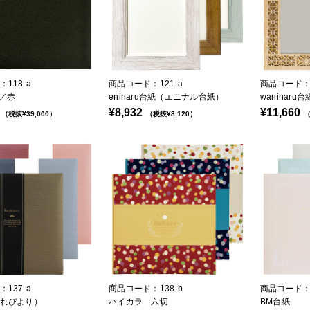
118-a
商品コード：121-a
商品コード：1
黒／赤
eninaru台紙（エニナル台紙）
waninar
¥8,932
¥11,660
（税抜¥39,000）
（税抜¥8,120）
（
137-a
商品コード：138-b
商品コード：1
れびより）
ハイカラ 六切
BM台紙