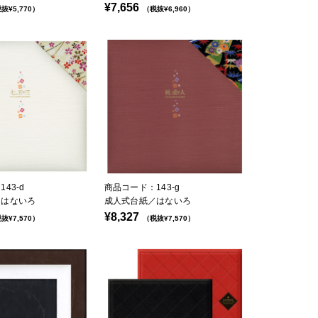
¥7,656
抜¥5,770）
（税抜¥6,960）
43-d
商品コード：143-g
／はないろ
成人式台紙／はないろ
¥8,327
抜¥7,570）
（税抜¥7,570）