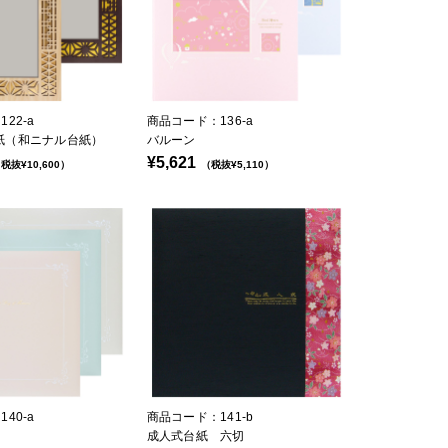
22-a
商品コード：136-a
u台紙（和ニナル台紙）
バルーン
¥5,621
税抜¥10,600）
（税抜¥5,110）
40-a
商品コード：141-b
成人式台紙 六切