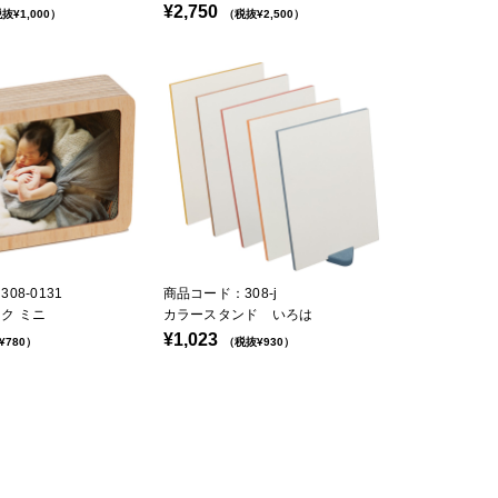
¥2,750
抜¥1,000）
（税抜¥2,500）
08-0131
商品コード：308-j
ク ミニ
カラースタンド いろは
¥1,023
¥780）
（税抜¥930）