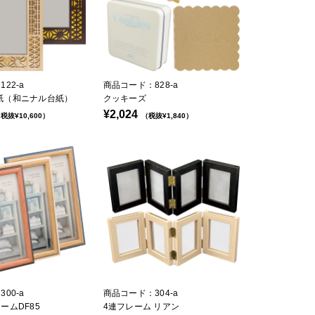
22-a
商品コード：828-a
u台紙（和ニナル台紙）
クッキーズ
¥2,024
税抜¥10,600）
（税抜¥1,840）
00-a
商品コード：304-a
ームDF85
4連フレーム リアン