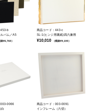
53-b
商品コード：443-c
ルバム／A5
SL-1(ヒンジ用裏紙)四六兼用
¥10,010
抜¥6,760）
（税抜¥9,100）
03-0066
商品コード：003-0091
箱白
インフレーム（六切）