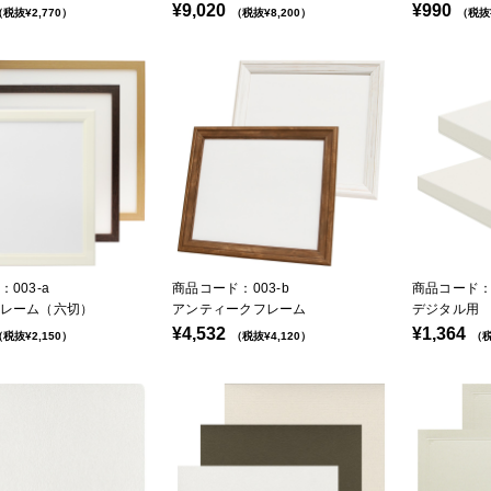
¥9,020
¥990
税抜¥2,770）
（税抜¥8,200）
（税抜
003-a
商品コード：003-b
商品コード：0
レーム（六切）
アンティークフレーム
デジタル用
¥4,532
¥1,364
税抜¥2,150）
（税抜¥4,120）
（税