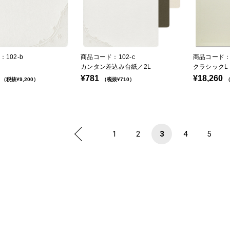
102-b
商品コード：102-c
商品コード：1
カンタン差込み台紙／2L
クラシックL
¥781
¥18,260
（税抜¥9,200）
（税抜¥710）
（
1
2
3
4
5