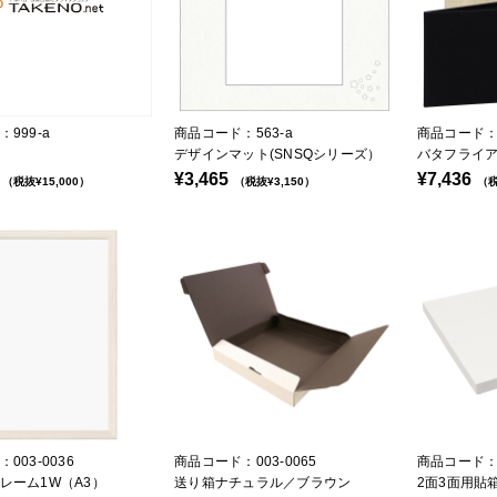
999-a
商品コード：563-a
商品コード：4
デザインマット(SNSQシリーズ）
バタフライア
¥3,465
¥7,436
（税抜¥15,000）
（税抜¥3,150）
（税
003-0036
商品コード：003-0065
商品コード：0
レーム1W（A3）
送り箱ナチュラル／ブラウン
2面3面用貼