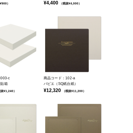
¥4,400
¥900）
（税抜¥4,000）
03-c
商品コード：102-a
 貼箱
パピエ（SQ紙台紙）
¥12,320
抜¥1,240）
（税抜¥11,200）