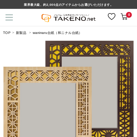
業界最大級、約2,000点のアイテムからお選びいただけます。
0
TOP
新製品
waninaru台紙（和ニナル台紙）